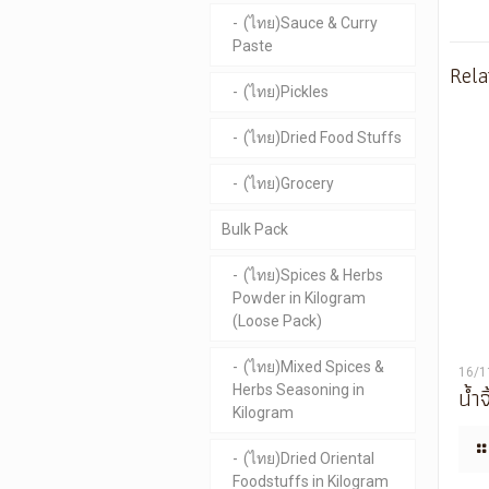
(ไทย)Sauce & Curry
Paste
Rela
(ไทย)Pickles
(ไทย)Dried Food Stuffs
(ไทย)Grocery
Bulk Pack
(ไทย)Spices & Herbs
Powder in Kilogram
(Loose Pack)
(ไทย)Mixed Spices &
16/1
น้ำ
Herbs Seasoning in
Kilogram
(ไทย)Dried Oriental
Foodstuffs in Kilogram