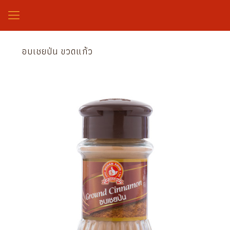
อบเชยป่น ขวดแก้ว