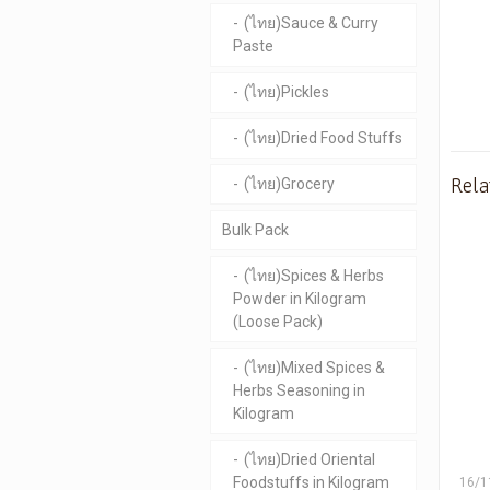
(ไทย)Sauce & Curry
Paste
(ไทย)Pickles
(ไทย)Dried Food Stuffs
Rela
(ไทย)Grocery
Bulk Pack
(ไทย)Spices & Herbs
Powder in Kilogram
(Loose Pack)
(ไทย)Mixed Spices &
Herbs Seasoning in
Kilogram
(ไทย)Dried Oriental
Foodstuffs in Kilogram
16/1