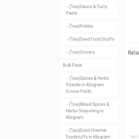
(ไทย)Sauce & Curry
Paste
(ไทย)Pickles
(ไทย)Dried Food Stuffs
Rela
(ไทย)Grocery
Bulk Pack
(ไทย)Spices & Herbs
Powder in Kilogram
(Loose Pack)
(ไทย)Mixed Spices &
Herbs Seasoning in
Kilogram
(ไทย)Dried Oriental
Foodstuffs in Kilogram
16/1