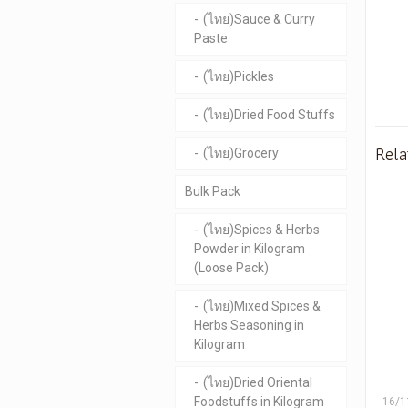
(ไทย)Sauce & Curry
Paste
(ไทย)Pickles
(ไทย)Dried Food Stuffs
Rela
(ไทย)Grocery
Bulk Pack
(ไทย)Spices & Herbs
Powder in Kilogram
(Loose Pack)
(ไทย)Mixed Spices &
Herbs Seasoning in
Kilogram
(ไทย)Dried Oriental
Foodstuffs in Kilogram
16/1